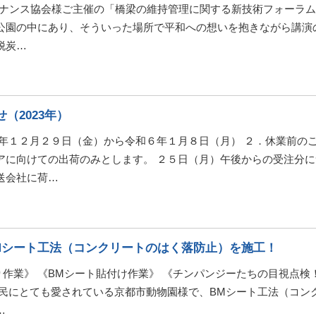
テナンス協会様ご主催の「橋梁の維持管理に関する新技術フォーラ
念公園の中にあり、そういった場所で平和への想いを抱きながら講演
脱炭…
（2023年）
５年１２月２９日（金）から令和６年１月８日（月） ２．休業前の
アに向けての出荷のみとします。 ２５日（月）午後からの受注分
送会社に荷…
Mシート工法（コンクリートのはく落防止）を施工！
作業》 《BMシート貼付け作業》 《チンパンジーたちの目視点検
市民にとても愛されている京都市動物園様で、BMシート工法（コン
…