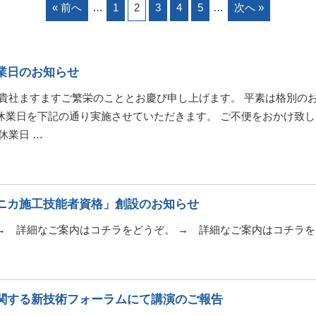
« 前へ
1
2
3
4
5
次へ »
業日のお知らせ
 貴社ますますご繁栄のこととお慶び申し上げます。 平素は格別の
休業日を下記の通り実施させていただきます。 ご不便をおかけ致
休業日 …
ニカ施工技能者資格」創設のお知らせ
→ 詳細なご案内はコチラをどうぞ。 → 詳細なご案内はコチラ
関する新技術フォーラムにて講演のご報告