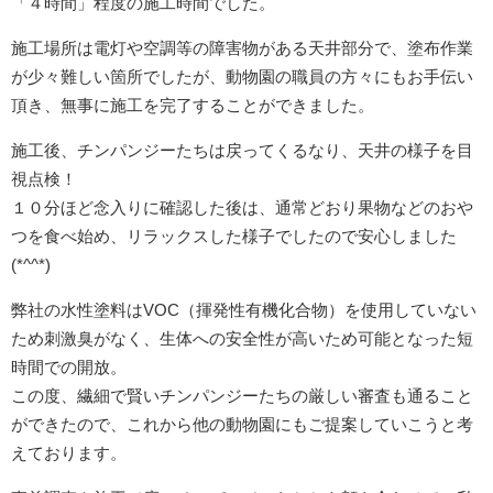
「４時間」程度の施工時間でした。
施工場所は電灯や空調等の障害物がある天井部分で、塗布作業
が少々難しい箇所でしたが、動物園の職員の方々にもお手伝い
頂き、無事に施工を完了することができました。
施工後、チンパンジーたちは戻ってくるなり、天井の様子を目
視点検！
１０分ほど念入りに確認した後は、通常どおり果物などのおや
つを食べ始め、リラックスした様子でしたので安心しました
(*^^*)
弊社の水性塗料はVOC（揮発性有機化合物）を使用していない
ため刺激臭がなく、生体への安全性が高いため可能となった短
時間での開放。
この度、繊細で賢いチンパンジーたちの厳しい審査も通ること
ができたので、これから他の動物園にもご提案していこうと考
えております。